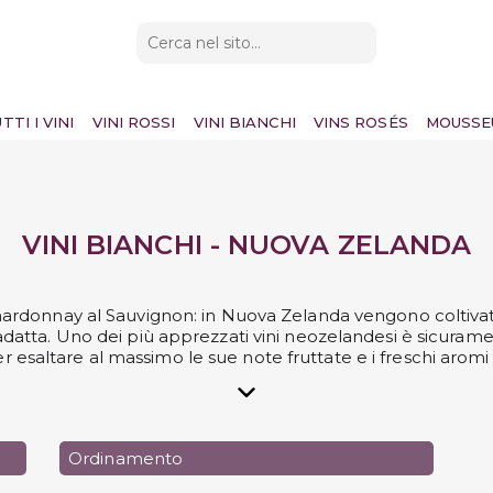
TTI I VINI
VINI ROSSI
VINI BIANCHI
VINS ROSÉS
MOUSSE
VINI BIANCHI - NUOVA ZELANDA
ardonnay al Sauvignon: in Nuova Zelanda vengono coltivati sv
datta. Uno dei più apprezzati vini neozelandesi è sicuramen
per esaltare al massimo le sue note fruttate e i freschi aromi
ti, anche il Riesling e il Gewürztraminer tra i vitigni a bacc
Pinot Noir utilizzato in gran parte nella produzione di spuma
, come la Saint Clair Winery, Cloudy Bay o Babich Wines e po
neozelandesi più amati nel mondo a casa tua.
Ordinamento