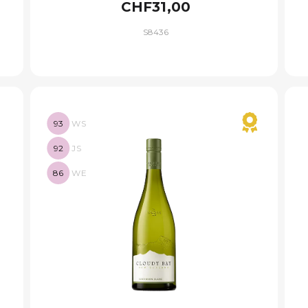
CHF31,00
S8436
93
WS
92
JS
86
WE