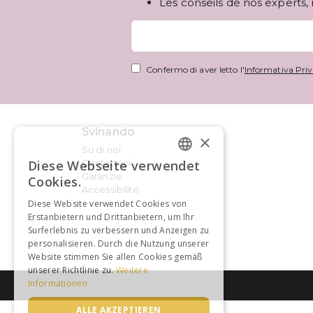
Les conseils de nos experts,
Confermo di aver letto l'
Informativa Priv
Svinando
×
Su di noi
Contattaci
Diese Webseite verwendet
GERMAN
Garanzie
Cookies.
Accessibilité
FRENCH
Diese Website verwendet Cookies von
Erstanbietern und Drittanbietern, um Ihr
Surferlebnis zu verbessern und Anzeigen zu
personalisieren. Durch die Nutzung unserer
Website stimmen Sie allen Cookies gemäß
unserer Richtlinie zu.
Weitere
Informationen
ALLE AKZEPTIEREN