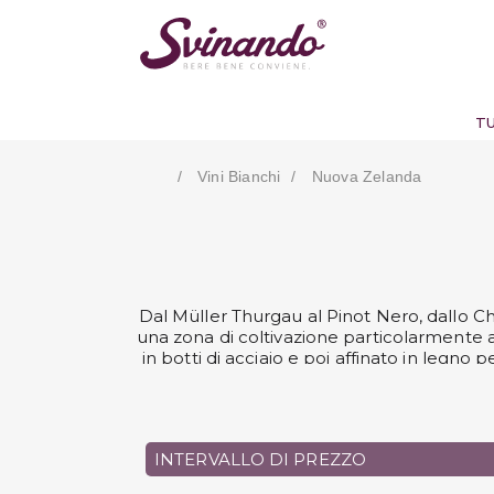
TU
Vini Bianchi
Nuova Zelanda
Dal Müller Thurgau al Pinot Nero, dallo Ch
una zona di coltivazione particolarmente a
in botti di acciaio e poi affinato in legno 
produzione spiccano, oltre a quelli già cita
Merlot e il Cabernet Sauvignon, oltre al 
Nuova Zelanda in vendita su Svinando
INTERVALLO DI PREZZO