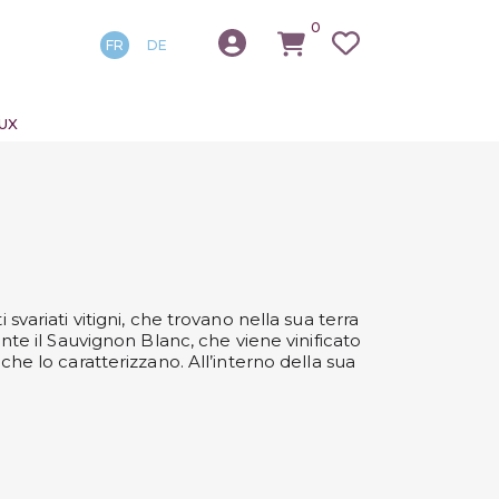
0
FR
DE
UX
ariati vitigni, che trovano nella sua terra
te il Sauvignon Blanc, che viene vinificato
 che lo caratterizzano. All’interno della sua
a bianca, mentre per le uve rosse troviamo il
nti. Scopri le cantine più esclusive della
trai degustare i vini rossi e bianchi