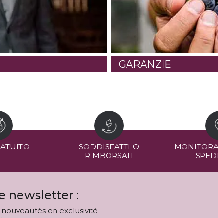
GARANZIE
RATUITO
SODDISFATTI O
MONITORA
RIMBORSATI
SPED
 newsletter :
nouveautés en exclusivité