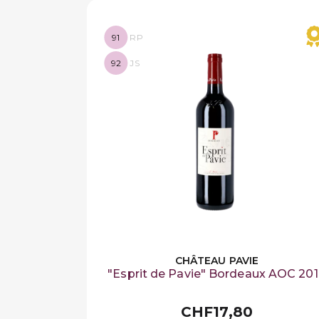
91
RP
92
JS
CHÂTEAU PAVIE
"Esprit de Pavie" Bordeaux AOC 20
CHF17,80