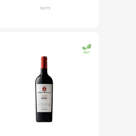
S8275