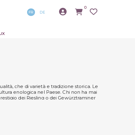
0
FR
DE
UX
alità, che di varietà e tradizione storica. Le
 cultura enologica nel Paese. Chi non ha mai
prestigio dei Riesling o dei Gewürztraminer
La Francia non eccelle esclusivamente nella
uoi Champagne, i vini spumanti prodotti con
tine del Paese: ogni area di produzione si
tuo tour enogastronomico virtuale nelle più