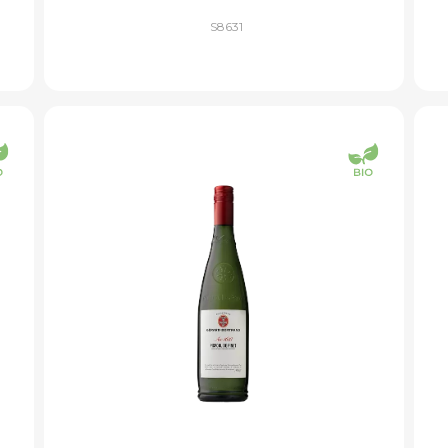
S8631