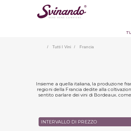
TU
Tutti I Vini
Francia
Insieme a quella italiana, la produzione fran
regioni della Francia dedite alla coltivazi
sentito parlare dei vini di Bordeaux, come
alsaziani, degli eccellenti Chardonnay del
produzione di vini rossi e bianchi, ma anc
metodo Champenoise nell’omonima zona. Sco
caratterizza per specifiche tipologie di v
INTERVALLO DI PREZZO