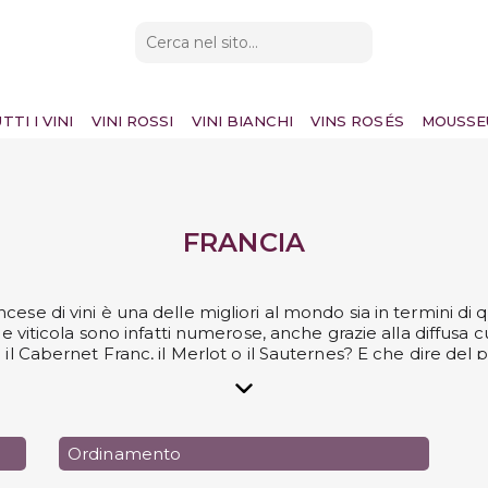
TTI I VINI
VINI ROSSI
VINI BIANCHI
VINS ROSÉS
MOUSSE
FRANCIA
cese di vini è una delle migliori al mondo sia in termini di qu
one viticola sono infatti numerose, anche grazie alla diffusa
 il Cabernet Franc, il Merlot o il Sauternes? E che dire del 
la Borgogna o dei Sauvignon Blanc della Valle della Loira? 
he per le sue bollicine: indubbia è la fama mondiale dei s
pri i più diffusi vini francesi prodotti dalle rinomate can
ino che puoi acquistare direttamente su Svinando. Inizia il 
Ordinamento
famose regioni della Francia!