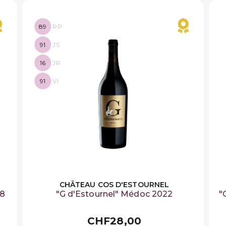
89
RP
91
JS
16
JR
91
VI
CHÂTEAU COS D'ESTOURNEL
18
"G d'Estournel" Médoc 2022
"
CHF28,00