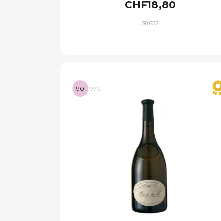
CHF18,80
S8652
90
WS