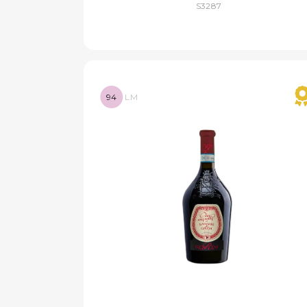
S3287
94
LM