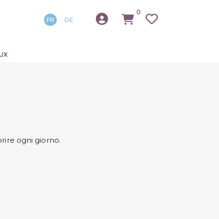
0
FR
DE
UX
rire ogni giorno.