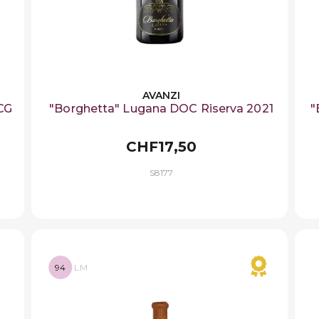
AVANZI
OCG
"Borghetta" Lugana DOC Riserva 2021
"
CHF17,50
S8177
94
LM