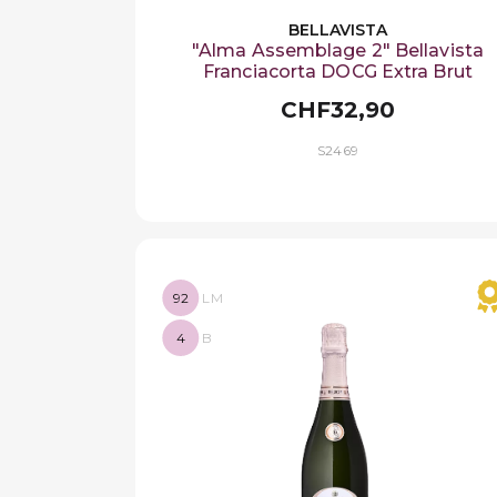
BELLAVISTA
"Alma Assemblage 2" Bellavista
Franciacorta DOCG Extra Brut
CHF32,90
S2469
92
LM
4
B