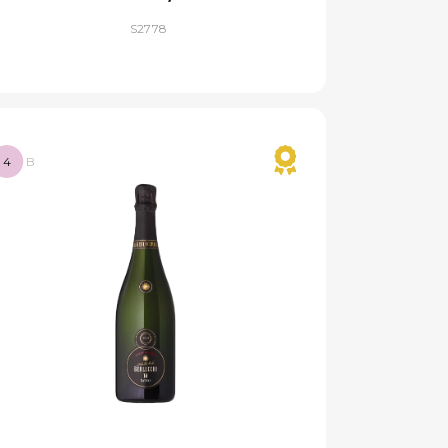
S2778
4
B