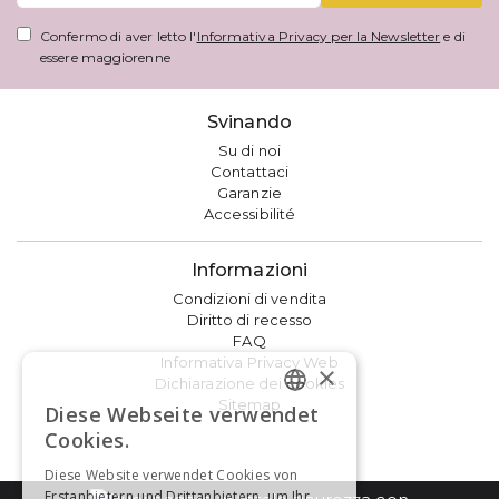
Confermo di aver letto l'
Informativa Privacy per la Newsletter
e di
essere maggiorenne
Svinando
Su di noi
Contattaci
Garanzie
Accessibilité
Informazioni
Condizioni di vendita
Diritto di recesso
FAQ
Informativa Privacy Web
×
Dichiarazione dei cookies
Sitemap
Diese Webseite verwendet
GERMAN
Cookies.
FRENCH
Diese Website verwendet Cookies von
Erstanbietern und Drittanbietern, um Ihr