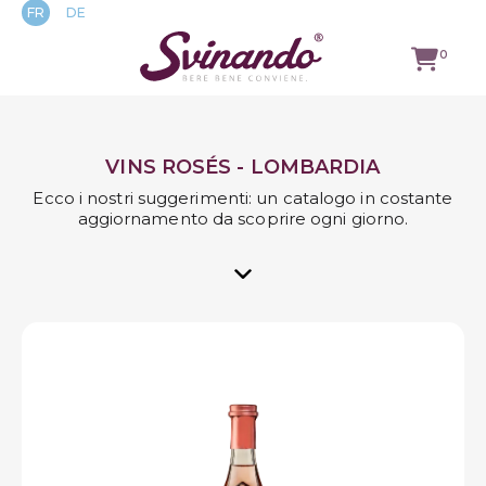
FR
DE
0
TUTTI I
VINI
VINS ROSÉS - LOMBARDIA
VINI ROSSI
Ecco i nostri suggerimenti: un catalogo in costante
aggiornamento da scoprire ogni giorno.
VINI
BIANCHI
VINS
ROSÉS
MOUSSEUX
LOGIN