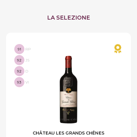
LA SELEZIONE
91
RP
92
JS
92
D
93
VI
CHÂTEAU LES GRANDS CHÊNES