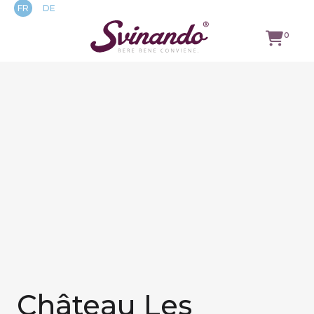
FR
DE
0
TUTTI I
VINI
VINI ROSSI
VINI
BIANCHI
VINS
ROSÉS
MOUSSEUX
Château Les
LOGIN